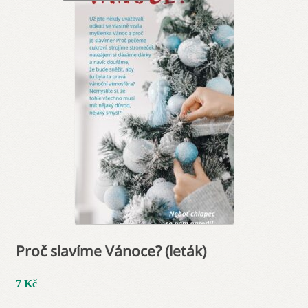
Blog
Odebírej novinky!
Proč slavíme Vánoce? (leták)
7
Kč