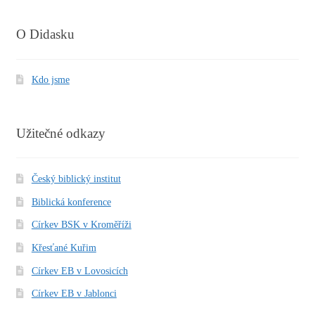
O Didasku
Kdo jsme
Užitečné odkazy
Český biblický institut
Biblická konference
Církev BSK v Kroměříži
Křesťané Kuřim
Církev EB v Lovosicích
Církev EB v Jablonci