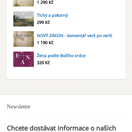
1 290
Kč
Tichý a pokorný
299
Kč
NOVÝ ZÁKON - komentář verš po verši
1 190
Kč
Žena podle Božího srdce
320
Kč
Newsletter
Chcete dostávat informace o našich