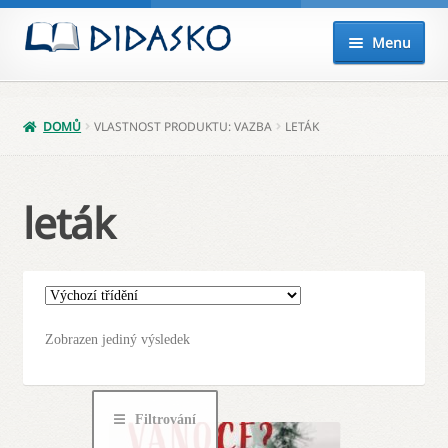
Přeskočit
Přejít
Menu
na
k
navigaci
obsahu
Expand
Knihy
webu
child
DOMŮ
VLASTNOST PRODUKTU: VAZBA
LETÁK
menu
Akce
Připravujeme
leták
Audio
Balíčky
Zobrazen jediný výsledek
Poukazy
Můj účet
Filtrování