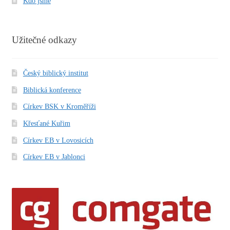
Kdo jsme
Užitečné odkazy
Český biblický institut
Biblická konference
Církev BSK v Kroměříži
Křesťané Kuřim
Církev EB v Lovosicích
Církev EB v Jablonci