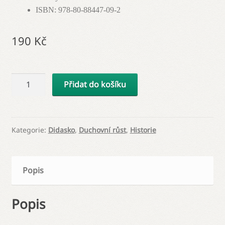
ISBN
:
978-80-88447-09-2
190
Kč
Přemyšlování
Přidat do košíku
o
dokonalosti
křesťanské
Kategorie:
Didasko
,
Duchovní růst
,
Historie
množství
Popis
Popis