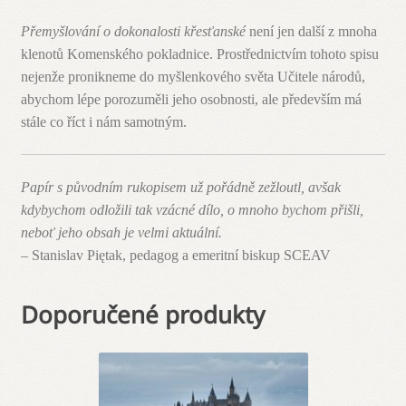
Přemyšlování o dokonalosti křesťanské
není jen další z mnoha
klenotů Komenského pokladnice. Prostřednictvím tohoto spisu
nejenže pronikneme do myšlenkového světa Učitele národů,
abychom lépe porozuměli jeho osobnosti, ale především má
stále co říct i nám samotným.
Papír s původním rukopisem už pořádně zežloutl, avšak
kdybychom odložili tak vzácné dílo, o mnoho bychom přišli,
neboť jeho obsah je velmi aktuální.
– Stanislav Piętak, pedagog a emeritní biskup SCEAV
Doporučené produkty