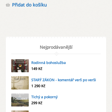
Přidat do košíku
Nejprodávanější
Rodinná bohoslužba
149
Kč
STARÝ ZÁKON - komentář verš po verši
1 290
Kč
Tichý a pokorný
299
Kč