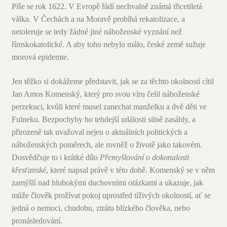
Píše se rok 1622. V Evropě řádí nechvalně známá třicetiletá
válka. V Čechách a na Moravě probíhá rekatolizace, a
netoleruje se tedy žádné jiné náboženské vyznání než
římskokatolické. A aby toho nebylo málo, české země sužuje
morová epidemie.
Jen těžko si dokážeme představit, jak se za těchto okolností cítil
Jan Amos Komenský, který pro svou víru čelil náboženské
perzekuci, kvůli které musel zanechat manželku a dvě děti ve
Fulneku. Bezpochyby ho tehdejší události silně zasáhly, a
přirozeně tak uvažoval nejen o aktuálních politických a
náboženských poměrech, ale rovněž o životě jako takovém.
Dosvědčuje to i krátké dílo
Přemyšlování o dokonalosti
křesťanské
, které napsal právě v této době. Komenský se v něm
zamýšlí nad hlubokými duchovními otázkami a ukazuje, jak
může člověk prožívat pokoj uprostřed tíživých okolností, ať se
jedná o nemoci, chudobu, ztrátu blízkého člověka, nebo
pronásledování.