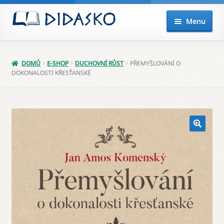
Přeskočit
Přejít
Menu
na
k
navigaci
obsahu
Expand
Knihy
webu
child
DOMŮ
E-SHOP
DUCHOVNÍ RŮST
PŘEMYŠLOVÁNÍ O
menu
Akce
DOKONALOSTI KŘESŤANSKÉ
Připravujeme
Audio
Balíčky
Poukazy
Můj účet