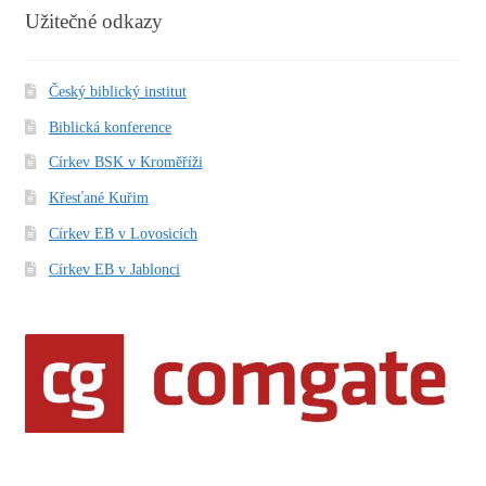
Užitečné odkazy
Český biblický institut
Biblická konference
Církev BSK v Kroměříži
Křesťané Kuřim
Církev EB v Lovosicích
Církev EB v Jablonci