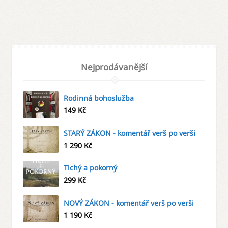
Nejprodávanější
Rodinná bohoslužba
149
Kč
STARÝ ZÁKON - komentář verš po verši
1 290
Kč
Tichý a pokorný
299
Kč
NOVÝ ZÁKON - komentář verš po verši
1 190
Kč