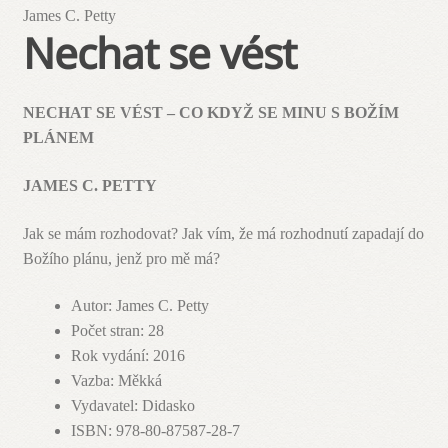
James C. Petty
Nechat se vést
NECHAT SE VÉST – CO KDYŽ SE MINU S BOŽÍM
PLÁNEM
JAMES C. PETTY
Jak se mám rozhodovat? Jak vím, že má rozhodnutí zapadají do
Božího plánu, jenž pro mě má?
Autor
:
James C. Petty
Počet stran
:
28
Rok vydání
:
2016
Vazba
:
Měkká
Vydavatel
:
Didasko
ISBN
:
978-80-87587-28-7