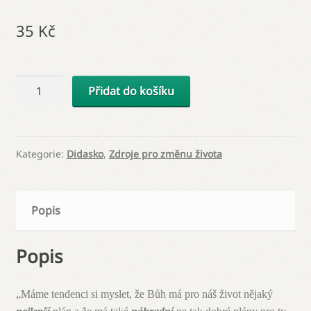
35
Kč
Nechat
Přidat do košíku
se
vést
množství
Kategorie:
Didasko
,
Zdroje pro změnu života
Popis
Popis
„Máme tendenci si myslet, že Bůh má pro náš život nějaký