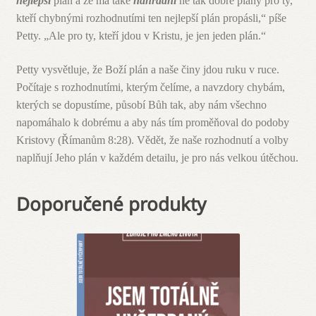
nejlepší
plán a že má také
náhradní
ne tak dobré plány pro ty,
kteří chybnými rozhodnutími ten nejlepší plán propásli,“ píše
Petty. „Ale pro ty, kteří jdou v Kristu, je jen jeden plán.“
Petty vysvětluje, že Boží plán a naše činy jdou ruku v ruce.
Počítaje s rozhodnutími, kterým čelíme, a navzdory chybám,
kterých se dopustíme, působí Bůh tak, aby nám všechno
napomáhalo k dobrému a aby nás tím proměňoval do podoby
Kristovy (Římanům 8:28). Vědět, že naše rozhodnutí a volby
naplňují Jeho plán v každém detailu, je pro nás velkou útěchou.
Doporučené produkty