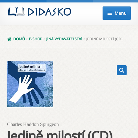
Přeskočit
Přejít
Menu
na
k
navigaci
obsahu
Expand
Knihy
webu
child
DOMŮ
E-SHOP
JINÁ VYDAVATELSTVÍ
JEDINĚ MILOSTÍ (CD)
menu
Akce
Připravujeme
Audio
Balíčky
Poukazy
Charles Haddon Spurgeon
Můj účet
Jedině milostí (CD)