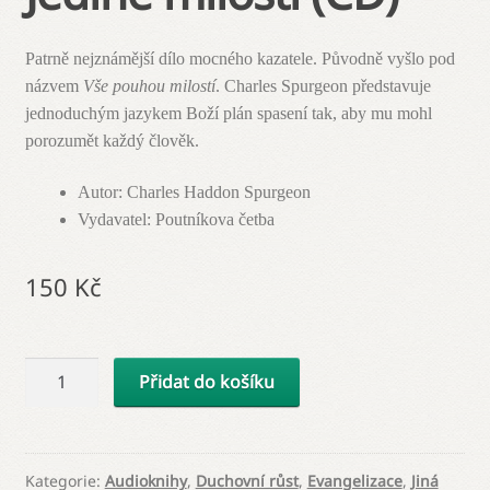
Blog
Patrně nejznámější dílo mocného kazatele. Původně vyšlo pod
Odebírej novinky!
názvem
Vše pouhou milostí
. Charles Spurgeon představuje
jednoduchým jazykem Boží plán spasení tak, aby mu mohl
porozumět každý člověk.
Autor
:
Charles Haddon Spurgeon
Vydavatel
:
Poutníkova četba
150
Kč
Jedině
Přidat do košíku
milostí
(CD)
množství
Kategorie:
Audioknihy
,
Duchovní růst
,
Evangelizace
,
Jiná