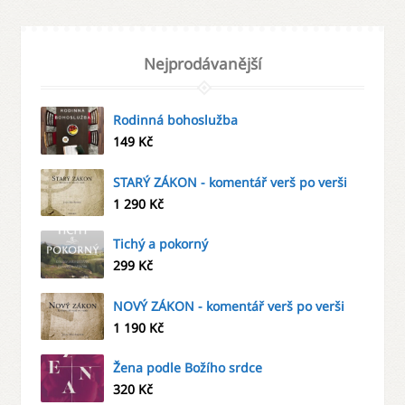
Nejprodávanější
Rodinná bohoslužba
149
Kč
STARÝ ZÁKON - komentář verš po verši
1 290
Kč
Tichý a pokorný
299
Kč
NOVÝ ZÁKON - komentář verš po verši
1 190
Kč
Žena podle Božího srdce
320
Kč