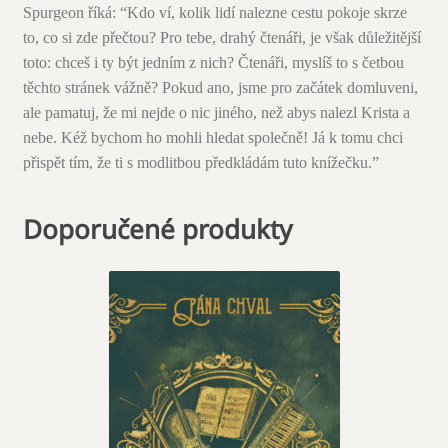
Spurgeon říká: “Kdo ví, kolik lidí nalezne cestu pokoje skrze
to, co si zde přečtou? Pro tebe, drahý čtenáři, je však důležitější
toto: chceš i ty být jedním z nich? Čtenáři, myslíš to s četbou
těchto stránek vážně? Pokud ano, jsme pro začátek domluveni,
ale pamatuj, že mi nejde o nic jiného, než abys nalezl Krista a
nebe. Kéž bychom ho mohli hledat společně! Já k tomu chci
přispět tím, že ti s modlitbou předkládám tuto knížečku.”
Doporučené produkty