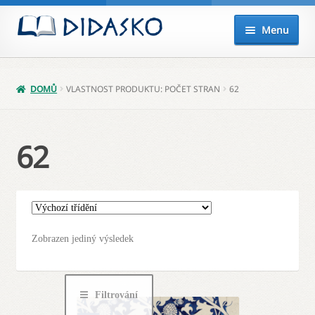
Přeskočit
Přejít
Menu
na
k
navigaci
obsahu
Expand
Knihy
webu
child
DOMŮ
VLASTNOST PRODUKTU: POČET STRAN
62
menu
Akce
Připravujeme
62
Audio
Balíčky
Zobrazen jediný výsledek
Poukazy
Můj účet
Filtrování