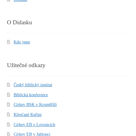
O Didasku
Kdo jsme
Užitečné odkazy
Český biblický institut
Biblická konference
Církev BSK v Kroměříži
Křesťané Kuřim
Církev EB v Lovosicích
Církev EB v Jablonci