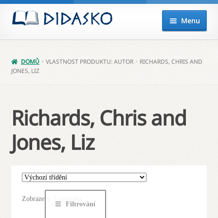
Přeskočit
Přejít
Menu
na
k
navigaci
obsahu
Expand
Knihy
webu
child
DOMŮ
VLASTNOST PRODUKTU: AUTOR
RICHARDS, CHRIS AND
menu
Akce
JONES, LIZ
Připravujeme
Richards, Chris and
Audio
Jones, Liz
Balíčky
Poukazy
Můj účet
Zobrazeny 2 výsledky
Filtrování