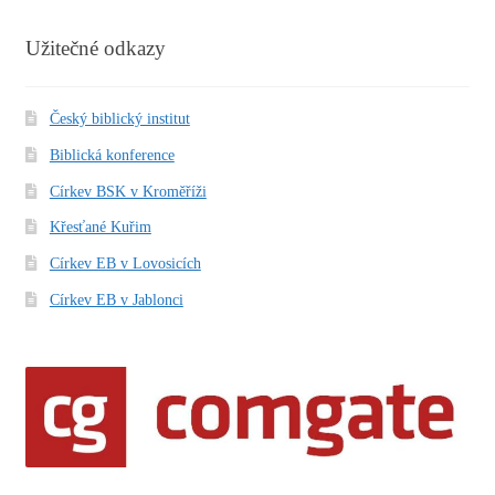
Užitečné odkazy
Český biblický institut
Biblická konference
Církev BSK v Kroměříži
Křesťané Kuřim
Církev EB v Lovosicích
Církev EB v Jablonci