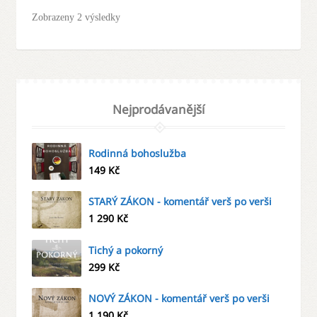
Zobrazeny 2 výsledky
Nejprodávanější
Rodinná bohoslužba
149
Kč
STARÝ ZÁKON - komentář verš po verši
1 290
Kč
Tichý a pokorný
299
Kč
NOVÝ ZÁKON - komentář verš po verši
1 190
Kč