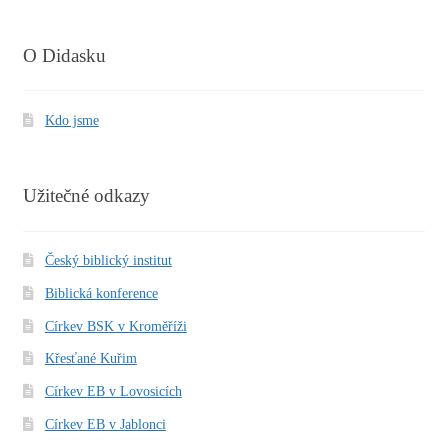
O Didasku
Kdo jsme
Užitečné odkazy
Český biblický institut
Biblická konference
Církev BSK v Kroměříži
Křesťané Kuřim
Církev EB v Lovosicích
Církev EB v Jablonci