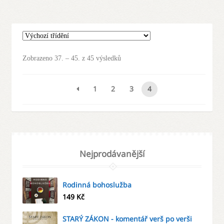
Zobrazeno 37. – 45. z 45 výsledků
1
2
3
4
Nejprodávanější
Rodinná bohoslužba
149
Kč
STARÝ ZÁKON - komentář verš po verši