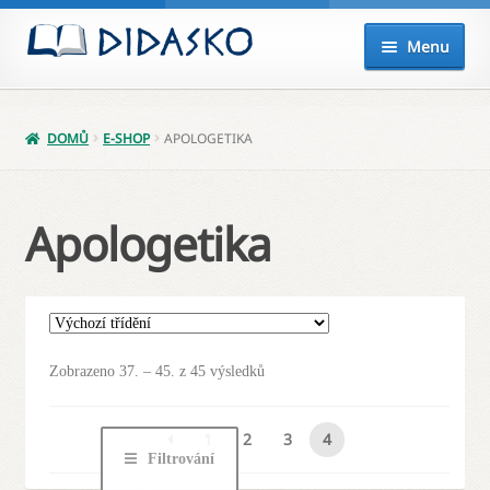
Přeskočit
Přejít
Menu
na
k
navigaci
obsahu
Expand
Knihy
webu
child
DOMŮ
E-SHOP
APOLOGETIKA
menu
Akce
Připravujeme
Apologetika
Audio
Balíčky
Zobrazeno 37. – 45. z 45 výsledků
Poukazy
1
2
3
4
Můj účet
Filtrování