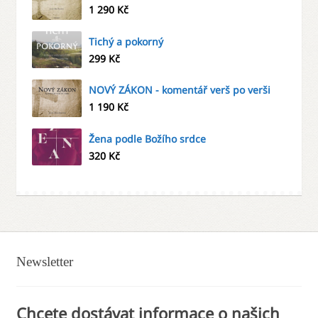
1 290
Kč
Tichý a pokorný
299
Kč
NOVÝ ZÁKON - komentář verš po verši
1 190
Kč
Žena podle Božího srdce
320
Kč
Newsletter
Chcete dostávat informace o našich